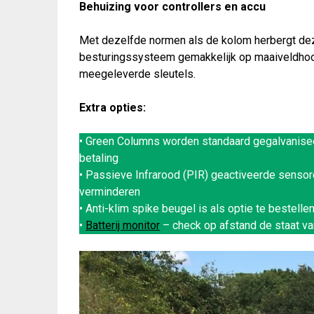
Behuizing voor controllers en accu
Met dezelfde normen als de kolom herbergt deze
besturingssysteem gemakkelijk op maaiveldhoo
meegeleverde sleutels.
Extra opties:
• Green Columns worden standaard gegalvanisee
betaling
• Passieve Infrarood (PIR) geactiveerde sensor
verminderen
• Anti-klim spike beugel is als optie te bestelle
•
Batterij monitor
– check op afstand de staat va