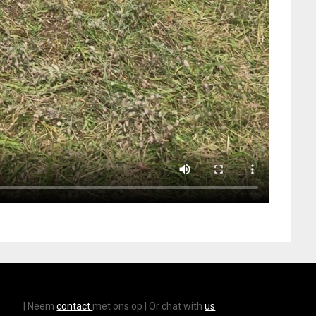
| Neem
contact
met ons op | Or chat with
us