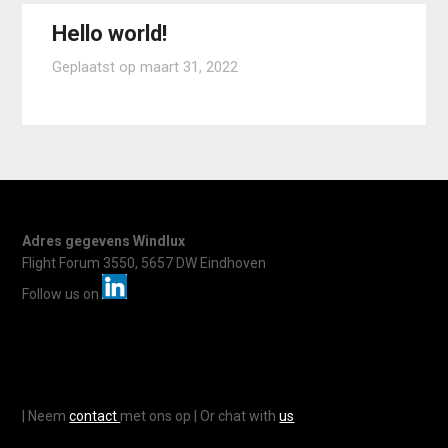
Hello world!
Geplaatst op
maart 31, 2022
Adres gegevens Windlux
Flight Forum 3550, 5657 DW Eindhoven
Follow us on
| Neem
contact
met ons op | Or chat with
us